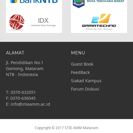
ALAMAT
MENU
Jl. Pendidikan No.1
Guest Book
Gomong, Mataram
FeedBack
NTB - Indonesia
Siakad Kampus
Forum Diskusi
T: 0370-632051
F: 0370-636045
E: info@stieamm.ac.id
Copyright © 2017 STIE AMM Mataram