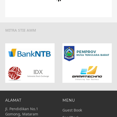
Lingkungan STIE AMM
STIE AMM Mataram Goes t
MITRA STIE AMM
Mataram
Malaysia
ALAMAT
MENU
Jl. Pendidikan No.1
Guest Book
Gomong, Mataram